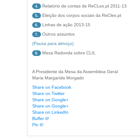
Relatório de contas de ReCLes.pt 2011-13
4.
Eleição dos corpos sociais da ReCles.pt
5.
Linhas de ação 2013-15
6.
Outros assuntos
7.
(Pausa para almoço)
Mesa Redonda sobre CLIL
8.
A Presidente da Mesa da Assembleia Geral
Maria Margarida Morgado
Share on Facebook
Share on Twitter
Share on Google+
Share on Google+
Share on LinkedIn
Buffer It!
Pin It!