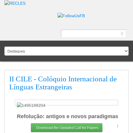
II CILE - Colóquio Internacional de
Línguas Estrangeiras
Refolução: antigos e novos paradigmas II Col
Data: 1
Download the Updated Call for Papers