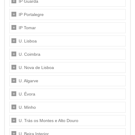
IP Guarda
IP Portalegre
IP Tomar
U. Lisboa
U. Coimbra
U. Nova de Lisboa
U. Algarve
U. Évora
U. Minho
U. Trás os Montes e Alto Douro
U. Beira Interior